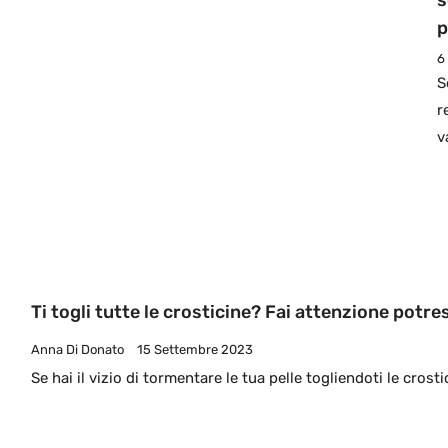
s
p
6
S
r
v
Ti togli tutte le crosticine? Fai attenzione potres
Anna Di Donato
15 Settembre 2023
Se hai il vizio di tormentare le tua pelle togliendoti le crost