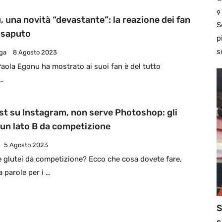
9
 una novità “devastante”: la reazione dei fan
S
 saputo
p
s
iga
8 Agosto 2023
Paola Egonu ha mostrato ai suoi fan è del tutto
 …
st su Instagram, non serve Photoshop: gli
 un lato B da competizione
5 Agosto 2023
e glutei da competizione? Ecco che cosa dovete fare,
 parole per i …
S