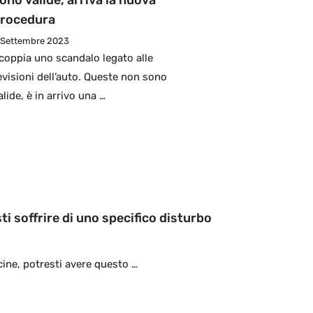
ono valide, arriva la nuova
rocedura
 Settembre 2023
coppia uno scandalo legato alle
evisioni dell’auto. Queste non sono
alide, è in arrivo una …
ti soffrire di uno specifico disturbo
icine, potresti avere questo …