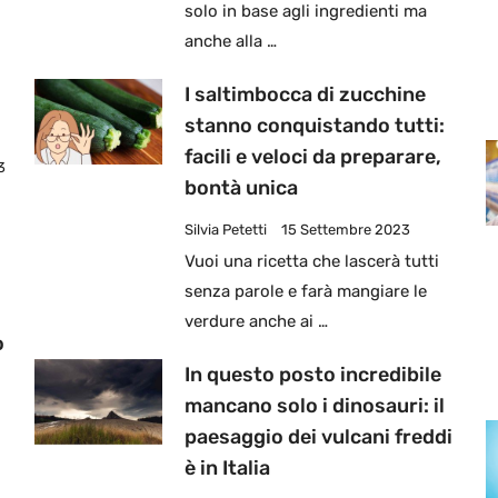
solo in base agli ingredienti ma
anche alla …
I saltimbocca di zucchine
stanno conquistando tutti:
facili e veloci da preparare,
3
bontà unica
Silvia Petetti
15 Settembre 2023
Vuoi una ricetta che lascerà tutti
senza parole e farà mangiare le
verdure anche ai …
o
In questo posto incredibile
mancano solo i dinosauri: il
paesaggio dei vulcani freddi
è in Italia