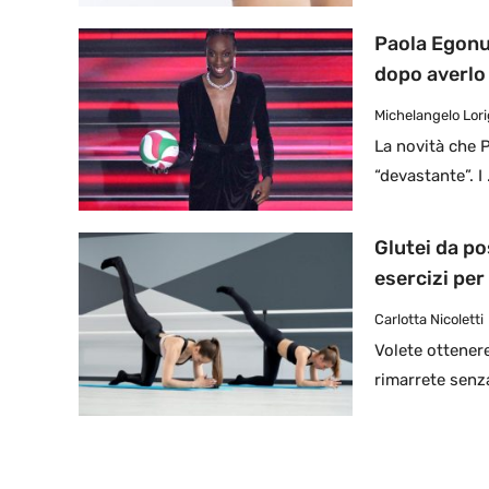
Paola Egonu,
dopo averlo
Michelangelo Lor
La novità che 
“devastante”. I
Glutei da po
esercizi per
Carlotta Nicoletti
Volete ottener
rimarrete senza