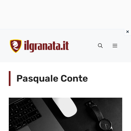
Vai
al
Menu
contenuto
Pasquale Conte