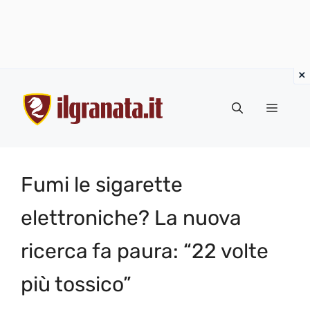
Vai
al
Menu
contenuto
Fumi le sigarette
elettroniche? La nuova
ricerca fa paura: “22 volte
più tossico”