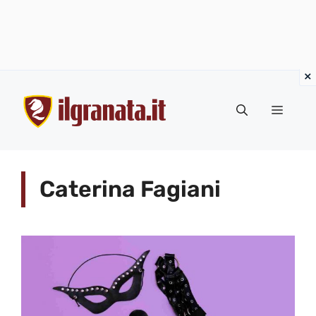
Vai
al
Menu
contenuto
Caterina Fagiani