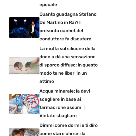
epocale
Quanto guadagna Stefano
De Martino in Rai? Il
presunto cachet del
conduttore fa discutere
La muffa sul silicone della
doccia dà una sensazione
di sporco diffuso: in questo
modo te ne liberi in un
attimo
Acqua minerale: la devi
scegliere in base ai
farmaci che assumi |
Vietato sbagliare
Dimmi come dormi e ti dirò
come stai e chi sei: la