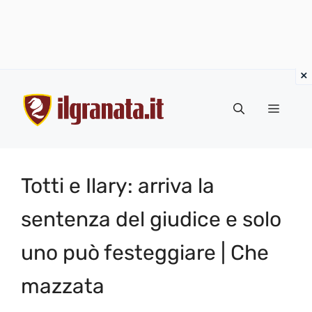
Vai
al
Menu
contenuto
Totti e Ilary: arriva la
sentenza del giudice e solo
uno può festeggiare | Che
mazzata