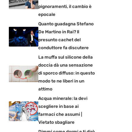
pignoramenti, il cambio è
epocale
Quanto guadagna Stefano
De Martino in Rai? Il
presunto cachet del
conduttore fa discutere
La muffa sul silicone della
doccia dà una sensazione
di sporco diffuso: in questo
modo te ne liberi in un
attimo
Acqua minerale: la devi
scegliere in base ai
farmaci che assumi |
Vietato sbagliare
Dimmi come dormi e ti dirò