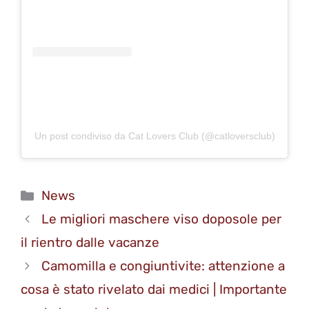
Un post condiviso da Cat Lovers Club (@catloversclub)
Categorie
News
Le migliori maschere viso doposole per
il rientro dalle vacanze
Camomilla e congiuntivite: attenzione a
cosa è stato rivelato dai medici | Importante