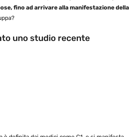
icose, fino ad arrivare alla manifestazione della
luppa?
ato uno studio recente
a è definita dai medici come C1, e si manifesta