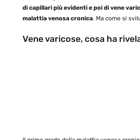
di capillari più evidenti e poi di vene var
malattia venosa cronica
. Ma come si svi
Vene varicose, cosa ha rivel
Il primo grado della malattia venosa cronic