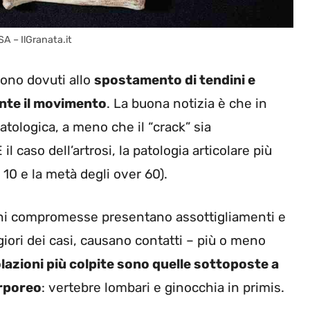
A – IlGranata.it
sono dovuti allo
spostamento di tendini e
ante il movimento
. La buona notizia è che in
tologica, a meno che il “crack” sia
 caso dell’artrosi, la patologia articolare più
 10 e la metà degli over 60).
azioni compromesse presentano assottigliamenti e
giori dei casi, causano contatti – più o meno
olazioni più colpite sono quelle sottoposte a
orporeo
: vertebre lombari e ginocchia in primis.