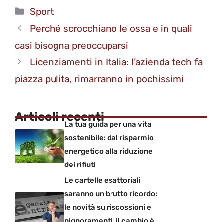
Categorie
Sport
Perché scrocchiano le ossa e in quali
casi bisogna preoccuparsi
Licenziamenti in Italia: l’azienda tech fa
piazza pulita, rimarranno in pochissimi
Articoli recenti
La tua guida per una vita
sostenibile: dal risparmio
energetico alla riduzione
dei rifiuti
Le cartelle esattoriali
saranno un brutto ricordo:
le novità su riscossioni e
pignoramenti, il cambio è