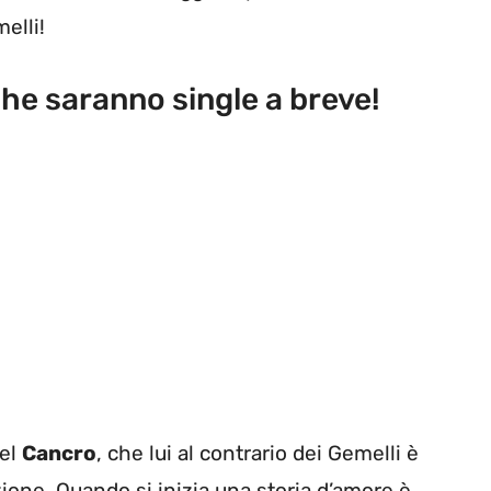
elli!
che saranno single a breve!
del
Cancro
, che lui al contrario dei Gemelli è
zione. Quando si inizia una storia d’amore è