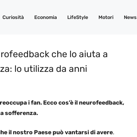
Curiosità
Economia
LifeStyle
Motori
News
urofeedback che lo aiuta a
a: lo utilizza da anni
eoccupa i fan. Ecco cos’è il neurofeedback,
ua sofferenza.
che il nostro Paese può vantarsi di avere
.