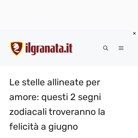
Vai
al
Menu
contenuto
Le stelle allineate per
amore: questi 2 segni
zodiacali troveranno la
felicità a giugno