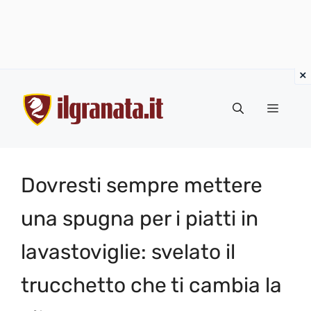
Vai
al
Menu
contenuto
Dovresti sempre mettere
una spugna per i piatti in
lavastoviglie: svelato il
trucchetto che ti cambia la