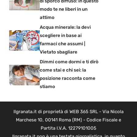
di sporco diffuso: in questo
modo te ne liberi in un
attimo
Acqua minerale: la devi
scegliere in base ai
farmaci che assumi |
Vietato sbagliare
Dimmi come dormi e ti dirò
come stai e chi sei: la
posizione racconta come
stiamo
Ilgranata.it di proprietà di WEB 365 SRL - Via Nicola
Marchese 10, 00141 Roma (RM) - Codice Fiscale e
Partita I.V.A. 12279101005
Ilgranata.it non è una testata giornalistica, in quanto