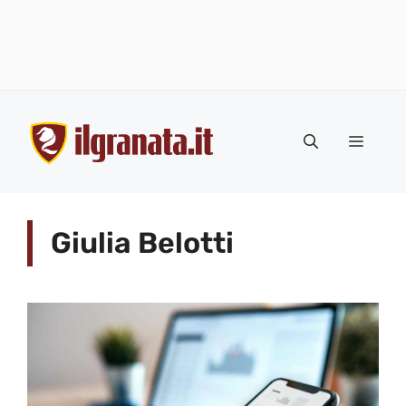
Vai
al
Menu
contenuto
Giulia Belotti