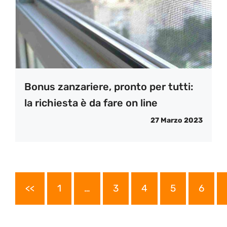
Bonus zanzariere, pronto per tutti:
la richiesta è da fare on line
27 Marzo 2023
<<
1
…
3
4
5
6