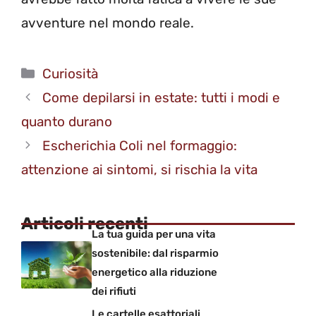
avventure nel mondo reale.
Categorie
Curiosità
Come depilarsi in estate: tutti i modi e
quanto durano
Escherichia Coli nel formaggio:
attenzione ai sintomi, si rischia la vita
Articoli recenti
La tua guida per una vita
sostenibile: dal risparmio
energetico alla riduzione
dei rifiuti
Le cartelle esattoriali