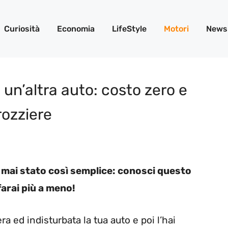
Curiosità
Economia
LifeStyle
Motori
News
i un’altra auto: costo zero e
rozziere
 è mai stato così semplice: conosci questo
arai più a meno!
era ed indisturbata la tua auto e poi l’hai