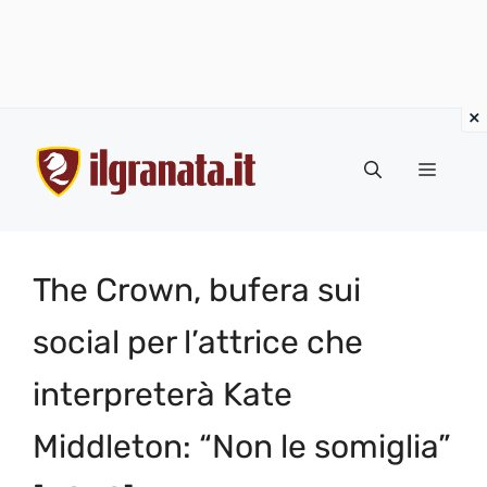
Vai
al
Menu
contenuto
The Crown, bufera sui
social per l’attrice che
interpreterà Kate
Middleton: “Non le somiglia”