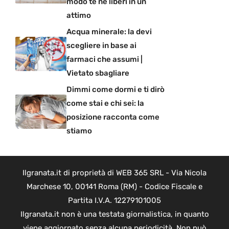
modo te ne liberi in un
attimo
Acqua minerale: la devi
scegliere in base ai
farmaci che assumi |
Vietato sbagliare
Dimmi come dormi e ti dirò
come stai e chi sei: la
posizione racconta come
stiamo
Ilgranata.it di proprietà di WEB 365 SRL - Via Nicola
Marchese 10, 00141 Roma (RM) - Codice Fiscale e
Partita I.V.A. 12279101005
Ilgranata.it non è una testata giornalistica, in quanto
viene aggiornato senza alcuna periodicità. Non può