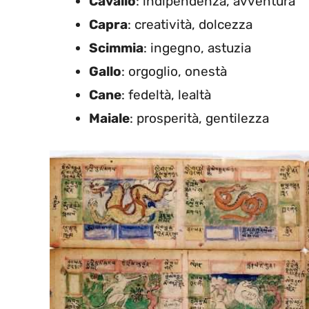
Cavallo
: indipendenza, avventura
Capra
: creatività, dolcezza
Scimmia
: ingegno, astuzia
Gallo
: orgoglio, onestà
Cane
: fedeltà, lealtà
Maiale
: prosperità, gentilezza