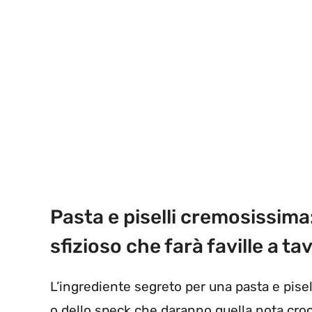
Pasta e piselli cremosissima
sfizioso che farà faville a tav
L’ingrediente segreto per una pasta e pisell
o dello speck che daranno quella nota croc