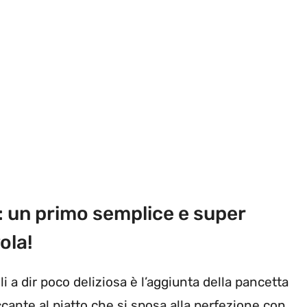
: un primo semplice e super
ola!
i a dir poco deliziosa è l’aggiunta della pancetta
cante al piatto che si sposa alla perfezione con