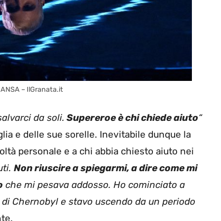
 ANSA – IlGranata.it
lvarci da soli.
Supereroe è chi chiede aiuto
“
lia e delle sue sorelle. Inevitabile dunque la
oltà personale e a chi abbia chiesto aiuto nei
uti.
Non riuscire a spiegarmi, a dire come mi
o
che mi pesava addosso. Ho cominciato a
ri di Chernobyl e stavo uscendo da un periodo
nte.