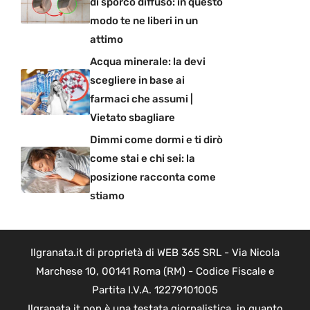
di sporco diffuso: in questo
modo te ne liberi in un
attimo
Acqua minerale: la devi
scegliere in base ai
farmaci che assumi |
Vietato sbagliare
Dimmi come dormi e ti dirò
come stai e chi sei: la
posizione racconta come
stiamo
Ilgranata.it di proprietà di WEB 365 SRL - Via Nicola
Marchese 10, 00141 Roma (RM) - Codice Fiscale e
Partita I.V.A. 12279101005
Ilgranata.it non è una testata giornalistica, in quanto