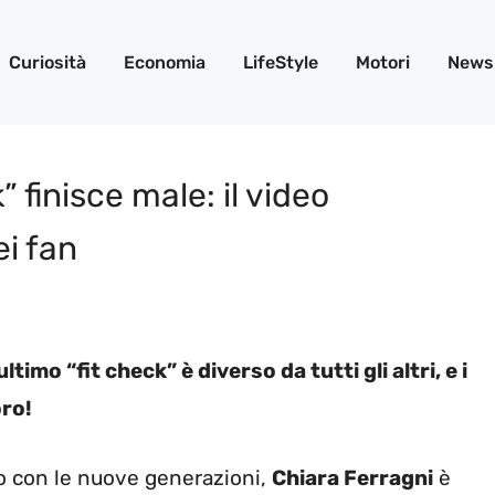
Curiosità
Economia
LifeStyle
Motori
News
” finisce male: il video
i fan
timo “fit check” è diverso da tutti gli altri, e i
oro!
o con le nuove generazioni,
Chiara Ferragni
è