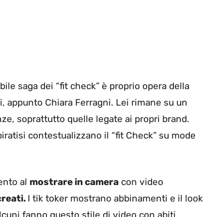
ile saga dei “fit check” è proprio opera della
tri, appunto Chiara Ferragni. Lei rimane su un
e, soprattutto quelle legate ai propri brand.
ispiratisi contestualizzano il “fit Check” su mode
mento al
mostrare in camera
con video
creati.
I tik toker mostrano abbinamenti e il look
Alcuni fanno questo stile di video con abiti